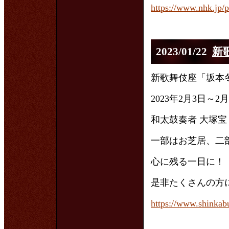
https://www.nhk.jp/
2023/01/22
新
新歌舞伎座「坂本
2023年2月3日～2
和太鼓奏者 大塚
一部はお芝居、二
心に残る一日に！
是非たくさんの方
https://www.shinkabu