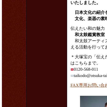
いたしました。
日本文化の紹介を
文化、楽器の素晴
伝えたい和の魅力
和太鼓鑑賞教室
和太鼓アーティス
える活動を行って
＊大塚宝の「伝え
はこちらまで。
0120-568-011
taikodo@otsuka-ta
FAX専用お問い