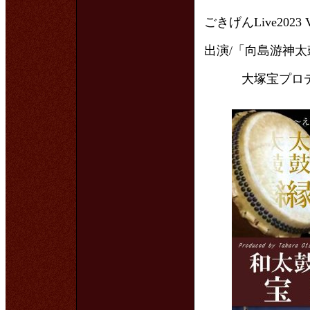
ごきげんLive2023
出演/「向島游神太
大塚宝プロデュ