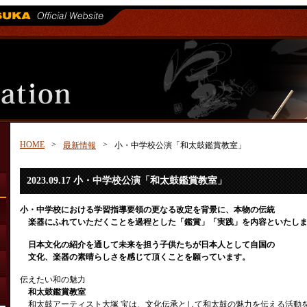
HOME
>
>
最新情報
小・中学校公演「和太鼓鑑賞教室」
2023.09.17 小・中学校公演「和太鼓鑑賞教室」
小・中学校における学習指導要領の更なる改定を背景に、本物の伝統
楽器にふれていただくことを過程とした「鑑賞」「実践」を内容といたし
日本文化の紹介を通して未来を担う子供たちが日本人として自国の
文化、楽器の素晴らしさを感じて頂くことを願っています。
伝えたい和の魅力
和太鼓鑑賞教室
和太鼓アーティスト大塚 宝は、文化伝承として和太鼓の魅力を伝える活動