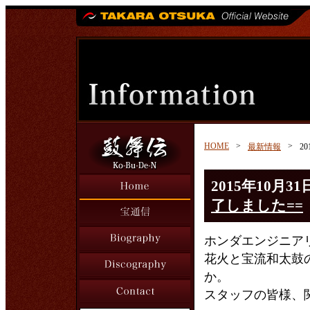
HOME
>
>
最新情報
20
2015年10月31
了しました==
ホンダエンジニア
花火と宝流和太鼓
か。
スタッフの皆様、