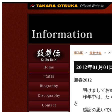
HOME
>
>
最新情報
2
2012年01月01
迎春2012
明けましておめ
昨年中は、たく
き
感謝の思いでい