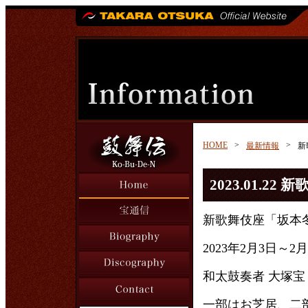
HOME
>
>
最新情報
新
2023.01.2
新歌舞伎座「坂本
2023年2月3日～2
和太鼓奏者 大塚
一部はお芝居、二