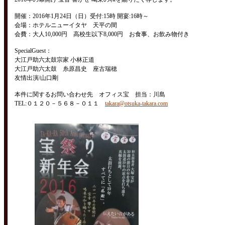
開催：2016年1月24日（日）受付:15時 開宴:16時～
会場：ホテルニューイタヤ 天平の間
会費：大人10,000円 高校生以下8,000円 お食事、お飲み物付き
SpecialGuest：
大江戸助六太鼓宗家 小林正道
大江戸助六太鼓 糸原昌史 座古瑞穂
友情出演/山口剛
本件に関するお問い合わせ先 オフィス宝 担当：川島
TEL:０１２０－５６８－０１１
takara@otsuka-takara.com