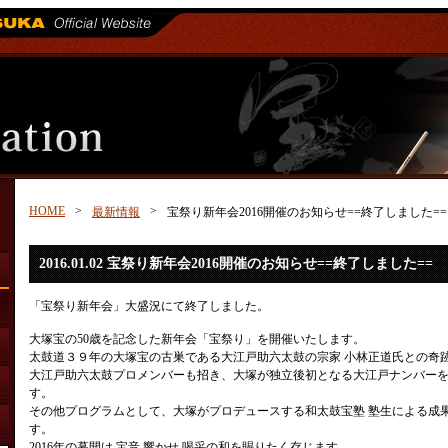
HOME
>
>
最新情報
宝祭り新年会2016開催のお知らせ==終了しました==
2016.01.02 宝祭り新年会2016開催のお知らせ==終了しました==
「宝祭り新年会」大盛況にて終了しました。
大塚宝の50歳を記念した新年会「宝祭り」を開催いたします。
太鼓道３９年の大塚宝の古巣である大江戸助六太鼓の宗家 小林正道氏との奇
大江戸助六太鼓プロメンバーも招き、大塚が独立後初となる大江戸ナンバー
す。
その他プログラムとして、大塚がプロデュースする和太鼓宝塾 塾生による成
す。
2016年の幕開け 宝音 響かせ 喝采の和を賜りたく存じます。