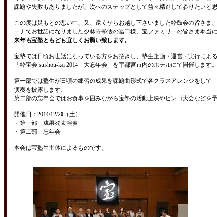
課題や失敗もありましたが、次へのステップとして益々精進して参りたいと
この度は足もとの悪い中、又、遠くからお越し下さいました粋鼓会の皆さま
ーナでお世話になりました少林寺拳法の冨田様、宝ファミリーの皆さま本当
来年も宝塾ともども宜しくお願い致します。
宝塾では日頃お世話になっている方をお招きし、塾生企画・運営・実行によ
「粋宝会 sui-hou-kai 2014 大忘年会」を宇都宮市内のホテルにて開催します
第一部では塾生が日頃の練習の成果を課題曲形式で各クラスアレンジをして
演奏を披露します。
第二部の忘年会ではお食事を囲みながら宝塾の活動上映やビンゴ大会などを
開催日：2014/12/20（土）
・第一部 成果発表演奏
・第二部 忘年会
本会は宝塾生主体によるものです。