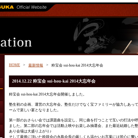
HOME
>
>
最新情報
粋宝会 sui-hou-kai 2014大忘年会
2014.12.22 粋宝会 sui-hou-kai 2014大忘年会
粋宝会 sui-hou-kai 2014大忘年会開催しました。
塾生初の企画、運営の大忘年会。塾生だけでなく宝ファミリーが協力しあっ
ームで楽しい宴となりました。
第一部のおさらい会では課題曲を設定し、同じ曲を打つことで互いの打法や
ました。第二部の忘年会では活動上映やお楽しみ抽選会、また最近結婚した
あり会場は大盛り上がり♪
そして最後に頂いた粋鼓会の永島会長の厳しくも温かいお言葉には皆心に響