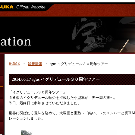
HOME
>
>
最新情報
igus イグリデュール３０周年ツアー
2014.06.17 igus イグリデュール３０周年ツアー
「イグリデュール３０周年ツアー」
５６個のイグリデュール軸受を搭載した小型車が世界一周の旅へ。
昨日、最終日に参加させていただきました。
世界に羽ばたく意味を込めて、大塚宝と宝塾～「結い」～のメンバーと翼TU-B
レーションしました。