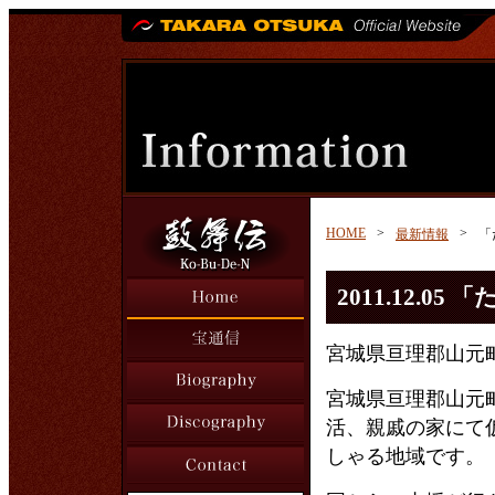
HOME
>
>
最新情報
「
2011.12.
宮城県亘理郡山元
宮城県亘理郡山元
活、親戚の家にて
しゃる地域です。