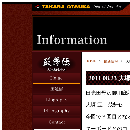
HOME
>
>
最新情報
大
2011.08.2
日光田母沢御用邸
大塚 宝 鼓舞伝
今回で３回目とな
キーボードとのコ