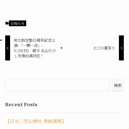
お知らせ
和太鼓宝塾15周年記念公
演-「一期一会」-
上三川夏祭り
5/20(日) 歌手 北山たけ
し友情出演決定！
検索
Recent Posts
【日光二荒山神社 奉納演奏】